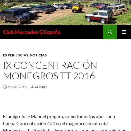
Saltar
al
contenido
Buscar
Club Mercedes G España
MENÚ
PRINCI
EXPERIENCIAS
,
NOTICIAS
IX CONCENTRACIÓN
MONEGROS TT 2016
21/10/2016
ADMIN
El amigo José Manuel prepara, como todos los años, una
buena Concentración 4×4 en el magnífico circuito de
Monegros TT. ¡¡Sin duda alguna es una gran ocasiónde vivir un