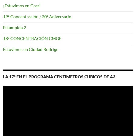
¡Estuvimos en Graz!
19ª Concentración / 20º Aniversario.
Estampida 2
18ª CONCENTRACIÓN CMGE
Estuvimos en Ciudad Rodrigo
LA 17ª EN EL PROGRAMA CENTÍMETROS CÚBICOS DE A3
Reproductor
de
vídeo