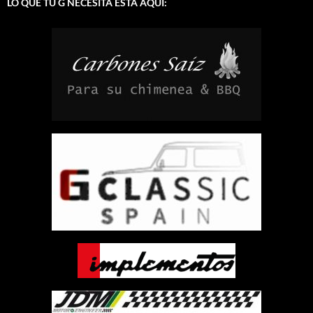
LO QUE TU G NECESITA ESTÁ AQUÍ: